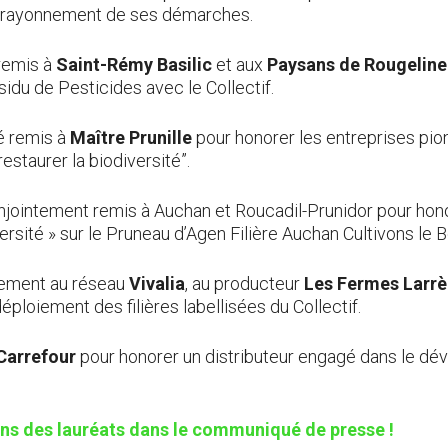
u rayonnement de ses démarches.
remis à
Saint-Rémy Basilic
et aux
Paysans de Rougeline
idu de Pesticides avec le Collectif.
é remis à
Maître Prunille
pour honorer les entreprises pi
staurer la biodiversité”.
ointement remis à Auchan et Roucadil-Prunidor pour honor
rsité » sur le Pruneau d’Agen Filière Auchan Cultivons le B
tement au réseau
Vivalia
, au producteur
Les Fermes Larrè
éploiement des filières labellisées du Collectif.
Carrefour
pour honorer un distributeur engagé dans le dé
ions des lauréats dans le communiqué de presse !