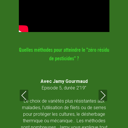
ésidu de
Quelles méthodes pour atteindre le "zéro résidu
Des 
de pesticides" ?
3
Avec Jamy Gourmaud
Episode 5, durée 2’19’’
C
 résidu
Le choix de variétés plus résistantes aux
Castel
ver ?
maladies, l’utilisation de filets ou de serres
pour protéger les cultures, le désherbage
- Ut
thermique ou mécanique… Les méthodes
sont nombreuses. Jamy vous explique tout