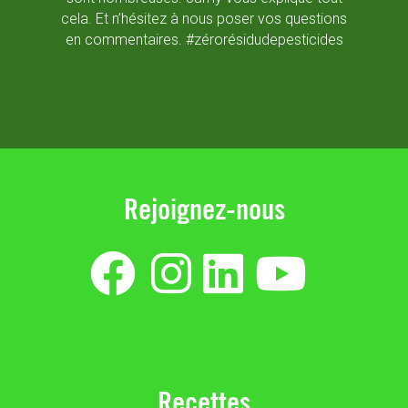
- Des 
cela. Et n’hésitez à nous poser vos questions
- La 
en commentaires. #zérorésidudepesticides
pour e
Rejoignez-nous
Recettes