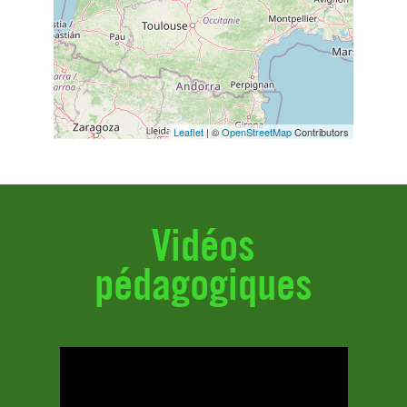
Leaflet
| ©
OpenStreetMap
Contributors
Vidéos
pédagogiques