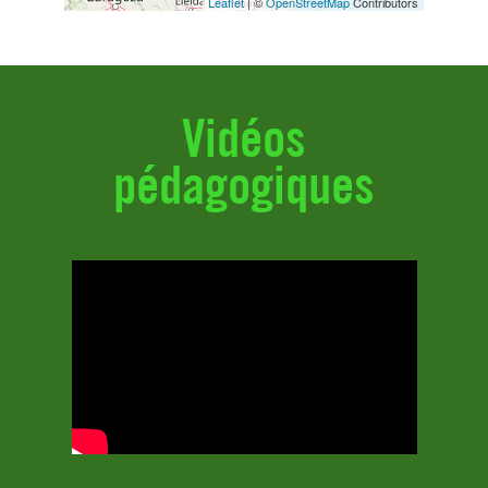
Leaflet
| ©
OpenStreetMap
Contributors
Vidéos
pédagogiques