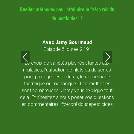
ésidu de
Quelles méthodes pour atteindre le "zéro résidu
Des 
de pesticides" ?
3
Avec Jamy Gourmaud
Episode 5, durée 2’19’’
C
 résidu
Le choix de variétés plus résistantes aux
Castel
ver ?
maladies, l’utilisation de filets ou de serres
pour protéger les cultures, le désherbage
- Ut
thermique ou mécanique… Les méthodes
sont nombreuses. Jamy vous explique tout
- Des 
cela. Et n’hésitez à nous poser vos questions
- La 
en commentaires. #zérorésidudepesticides
pour e