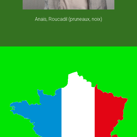
re)
Anaïs, Roucadil (pruneaux, noix)
Bruno